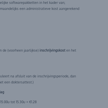
lijke softwarepakketten in het kader van;
r maandelijks een administratieve kost aangerekend
n de (voorheen jaarlijkse)
inschrijvingskost
en het
leert na afsluit van de inschrijvingsperiode, dan
met een doktersattest.)
dag
15.00u tot 15.30u = €1.28