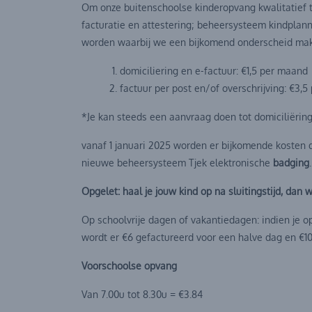
Om onze buitenschoolse kinderopvang kwalitatief t
facturatie en attestering; beheersysteem kindplann
worden waarbij we een bijkomend onderscheid make
domiciliering en e-factuur: €1,5 per maand
factuur per post en/of overschrijving: €3,
*Je kan steeds een aanvraag doen tot domiciliërin
vanaf 1 januari 2025 worden er bijkomende kosten d
nieuwe beheersysteem Tjek elektronische
badging
Opgelet: haal je jouw kind op na sluitingstijd, da
Op schoolvrije dagen of vakantiedagen: indien je o
wordt er €6 gefactureerd voor een halve dag en €10 
Voorschoolse opvang
Van 7.00u tot 8.30u = €3.84