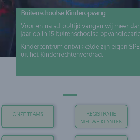
Buitenschoolse Kinderopvang
Voor en na schooltijd vangen wij meer da
jaar op in 15 buitenschoolse opvanglocatie
Kindercentrum ontwikkelde zijn eigen SPEE
uit het Kinderrechtenverdrag.
REGISTRATIE
ONZE TEAMS
NIEUWE KLANTEN