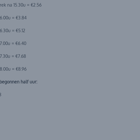
rek na 15.30u = €2.56
6.00u = €3.84
6.30u = €5.12
7.00u = €6.40
7.30u = €7.68
8.00u = €8.96
begonnen half uur:
8