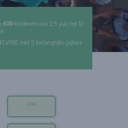
n
600
kinderen van 2,5 jaar tot 12
s.
LVISIE met 5 belangrijke pijlers
HHR