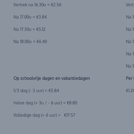
Vertrek na 16.30u = €2.56
Vert
Na 17.00u = €3.84
Na 1
Na 17.30u = €5.12
Na 1
Na 18.00u = €6.40
Na 1
Na 1
Na 1
Op schoolvrije dagen en vakantiedagen
Per 
1/3 dag (- 3 uur) = €5.84
€1.2
Halve dag (+ 3u / - 6 uur) = €8.80
Volledige dag (+ 6 uur) = €17.57