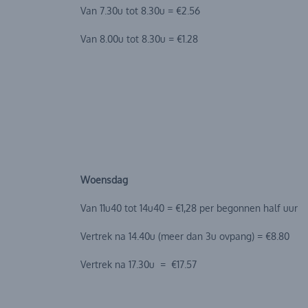
Van 7.30u tot 8.30u = €2.56
Van 8.00u tot 8.30u = €1.28
Woensdag
Van 11u40 tot 14u40 = €1,28 per begonnen half uur
Vertrek na 14.40u (meer dan 3u ovpang) = €8.80
Vertrek na 17.30u = €17.57