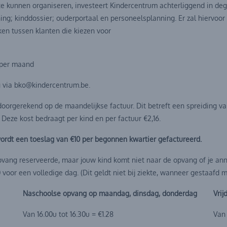
e kunnen organiseren, investeert Kindercentrum achterliggend in dege
ing; kinddossier; ouderportaal en personeelsplanning. Er zal hiervoo
n tussen klanten die kiezen voor
5 per maand
g via bko@kindercentrum.be.
oorgerekend op de maandelijkse factuur. Dit betreft een spreiding va
. Deze kost bedraagt per kind en per factuur €2,16.
n wordt een toeslag van €10 per begonnen kwartier gefactureerd.
pvang reserveerde, maar jouw kind komt niet naar de opvang of je annu
voor een volledige dag. (Dit geldt niet bij ziekte, wanneer gestaafd 
Naschoolse opvang op maandag, dinsdag, donderdag
Vrij
Van 16.00u tot 16.30u = €1.28
Van 