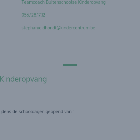
Teamcoach Buitenschoolse Kinderopvang
056/28.17.12
stephanie.dhondt@kindercentrum.be
 Kinderopvang
 tijdens de schooldagen geopend van :