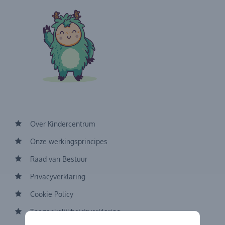
Over Kindercentrum
Onze werkingsprincipes
Raad van Bestuur
Privacyverklaring
Cookie Policy
Toegankelijkheidsverklaring