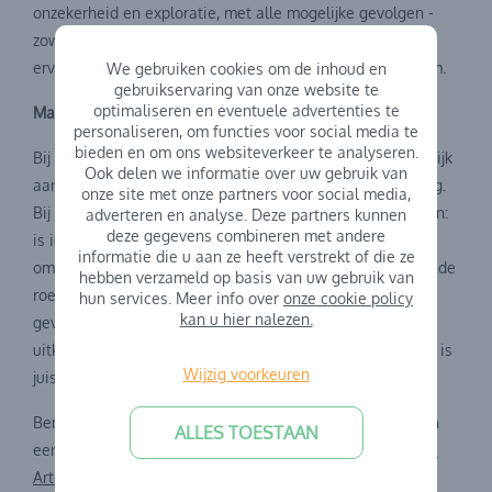
onzekerheid en exploratie, met alle mogelijke gevolgen -
zowel positief als negatief. Ze kunnen er waardevolle
ervaringen door opdoen en daar draait het uiteindelijk om.
We gebruiken cookies om de inhoud en
gebruikservaring van onze website te
optimaliseren en eventuele advertenties te
Maak de afweging
personaliseren, om functies voor social media te
bieden en om ons websiteverkeer te analyseren.
Bij onze werking proberen we risicovol spel zoveel mogelijk
Ook delen we informatie over uw gebruik van
aan te moedigen, maar er is altijd ruimte voor verbetering.
onze site met onze partners voor social media,
Bij risicovol spel draait het om het maken van afwegingen:
adverteren en analyse. Deze partners kunnen
deze gegevens combineren met andere
is iets een risico of een gevaar? Een gevaar is iets in de
informatie die u aan ze heeft verstrekt of die ze
omgeving dat letsel kan veroorzaken, zoals een uitstekende
hebben verzameld op basis van uw gebruik van
roestige spijker. Een risico is de kans op een negatief
hun services. Meer info over
onze cookie policy
kan u hier nalezen.
gevolg, zoals een schaafwond of een blauwe plek. De
uitkomst van een risicovolle situatie is onzeker, maar dat is
Wijzig voorkeuren
juist waar kinderen waardevolle lessen uit kunnen halen.
Ben je nog niet overtuigd van risicovol spelen? Neem dan
ALLES TOESTAAN
eens een kijkje op
de website van risicovol spelen van de
Arteveldehogeschool
.