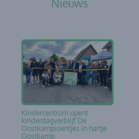
Nieuws
Kindercentrum opent
kinderdagverblijf De
Oostkampioentjes in hartje
Oostkamp