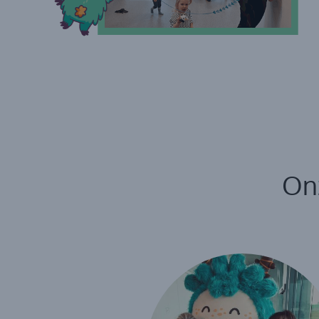
On
le