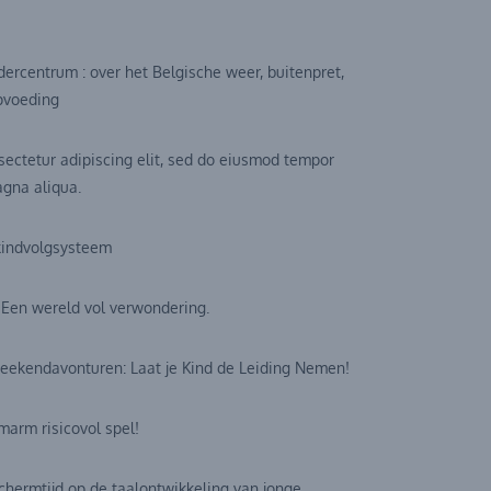
ndercentrum : over het Belgische weer, buitenpret,
pvoeding
sectetur adipiscing elit, sed do eiusmod tempor
agna aliqua.
 kindvolgsysteem
: Een wereld vol verwondering.
 Weekendavonturen: Laat je Kind de Leiding Nemen!
marm risicovol spel!
schermtijd op de taalontwikkeling van jonge