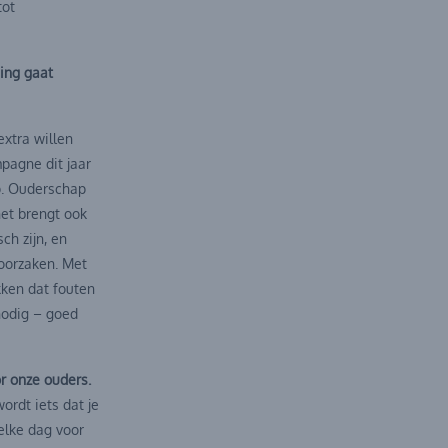
tot
ing gaat
xtra willen
pagne dit jaar
p. Ouderschap
et brengt ook
ch zijn, en
oorzaken. Met
kken dat fouten
 nodig – goed
r onze ouders.
ordt iets dat je
 elke dag voor