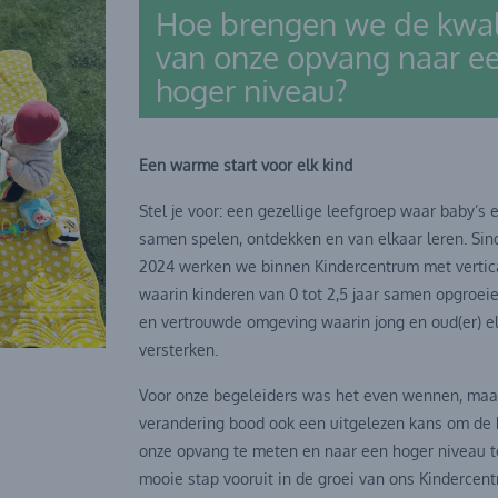
Hoe brengen we de kwali
van onze opvang naar e
hoger niveau?
Een warme start voor elk kind
Stel je voor: een gezellige leefgroep waar baby’s 
samen spelen, ontdekken en van elkaar leren. Si
2024 werken we binnen Kindercentrum met vertica
waarin kinderen van 0 tot 2,5 jaar samen opgroe
en vertrouwde omgeving waarin jong en oud(er) e
versterken.
Voor onze begeleiders was het even wennen, maa
verandering bood ook een uitgelezen kans om de 
onze opvang te meten en naar een hoger niveau te
mooie stap vooruit in de groei van ons Kindercen