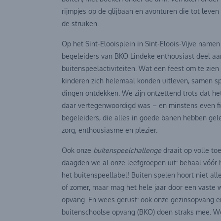
rijmpjes op de glijbaan en avonturen die tot lev
de struiken.
Op het Sint-Elooisplein in Sint-Eloois-Vijve namen
begeleiders van BKO Lindeke enthousiast deel aa
buitenspeelactiviteiten. Wat een feest om te zien
kinderen zich helemaal konden uitleven, samen s
dingen ontdekken. We zijn ontzettend trots dat h
daar vertegenwoordigd was – en minstens even fi
begeleiders, die alles in goede banen hebben gel
zorg, enthousiasme en plezier.
Ook onze
buitenspeelchallenge
draait op volle toe
daagden we al onze leefgroepen uit: behaal vóór 
het buitenspeellabel! Buiten spelen hoort niet alle
of zomer, maar mag het hele jaar door een vaste w
opvang. En wees gerust: ook onze gezinsopvang e
buitenschoolse opvang (BKO) doen straks mee. 