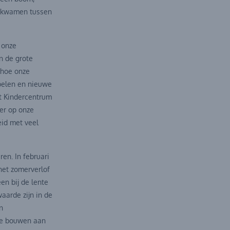
en kwamen tussen
 onze
n de grote
 hoe onze
pelen en nieuwe
et Kindercentrum
er op onze
eid met veel
ren. In februari
het zomerverlof
en bij de lente
aarde zijn in de
n
We bouwen aan