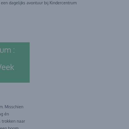
 een dagelijks avontuur bij Kindercentrum
rum :
Week
um. Misschien
ag én
 trokken naar
 een boom,