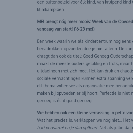
een buitenbeleid voor élk kind, van kruipend kind 
klimkampioen.
MEI brengt nóg meer moois: Week van de Opvoed
vandaag van start! (16-23 mei)
Een week waarin we als kindercentrum nog eens e
benadrukken: opvoeden doe je niet alleen. De cam
draagt dan ook de titel: Goed Genoeg Ouderscha
maakt de meeste ouders gelukkig en trots, maar h
uitdagingen met zich mee. Het kan druk en chaotis
sociale verwachtingen kunnen extra spanning ver
dit thema willen we als organisatie mee benadru
maken bij opvoeden er bij hoort. Perfectie is niet
genoeg is écht goed genoeg
We hebben ook een kleine verrassing in petto voo
Wat het precies is, verklappen we nog niet… Het w
hart verwarmt en je dag opfleurt
. Net als jullie dat