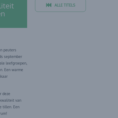
teit
ALLE TITELS
en
en peuters
nds september
le leefgroepen,
ien. Een warme
lkaar
r deze
kwaliteit van
 tillen. Een
trum!