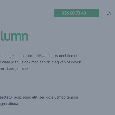
056 60 73 40
EN
olumn
oach bij Kindercentrum. Maandelijks deel ik met
ip waar je thuis ook mee aan de slag kan of geven
men. Lees je mee?
sectetur adipiscing elit, sed do eiusmod tempor
agna aliqua.