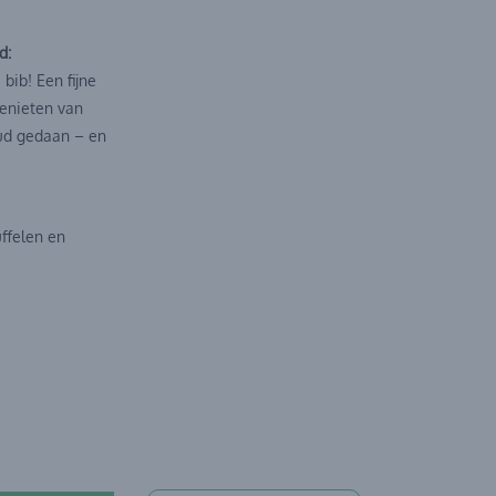
d:
bib! Een fijne
enieten van
oud gedaan – en
uffelen en