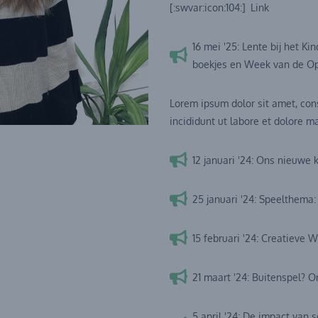
[:swvar:icon:104:]
Link
16 mei '25: Lente bij het Ki
boekjes en Week van de O
Lorem ipsum dolor sit amet, con
incididunt ut labore et dolore m
12 januari '24: Ons nieuwe
25 januari '24: Speelthema
15 februari '24: Creatieve
21 maart '24: Buitenspel? O
5 april '24: De impact van 