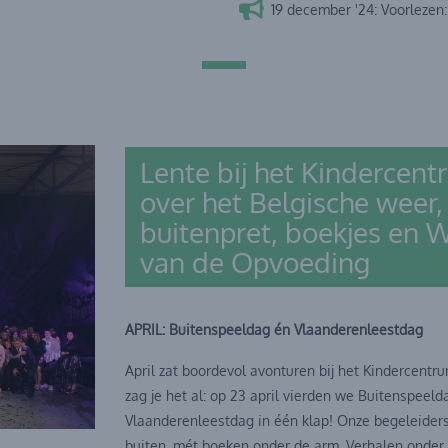
19 december '24: Voorlezen:
Lente bij het Kindercent
over het Belgische weer,
buitenpret, boekjes en 
van de Opvoeding
APRIL: Buitenspeeldag én Vlaanderenleestdag
April zat boordevol avonturen bij het Kindercentr
zag je het al: op 23 april vierden we Buitenspeeld
Vlaanderenleestdag in één klap! Onze begeleiders
buiten, mét boeken onder de arm. Verhalen onder